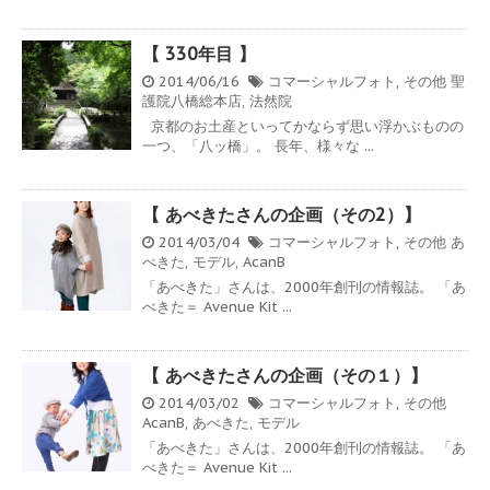
【 330年目 】
2014/06/16
コマーシャルフォト
,
その他
聖
護院八橋総本店
,
法然院
京都のお土産といってかならず思い浮かぶものの
一つ、「八ッ橋」。 長年、様々な ...
【 あべきたさんの企画（その2）】
2014/03/04
コマーシャルフォト
,
その他
あ
べきた
,
モデル
,
AcanB
「あべきた」さんは、2000年創刊の情報誌。 「あ
べきた＝ Avenue Kit ...
【 あべきたさんの企画（その１）】
2014/03/02
コマーシャルフォト
,
その他
AcanB
,
あべきた
,
モデル
「あべきた」さんは、2000年創刊の情報誌。 「あ
べきた＝ Avenue Kit ...