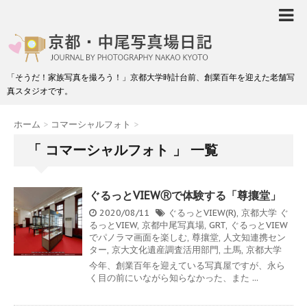
「そうだ！家族写真を撮ろう！」京都大学時計台前、創業百年を迎えた老舗写
真スタジオです。
ホーム
>
コマーシャルフォト
>
「 コマーシャルフォト 」 一覧
ぐるっとVIEWⓇで体験する「尊攘堂」
2020/08/11
ぐるっとVIEW(R)
,
京都大学
ぐ
るっとVIEW
,
京都中尾写真場
,
GRT
,
ぐるっとVIEW
でパノラマ画面を楽しむ
,
尊攘堂
,
人文知連携セン
ター
,
京大文化遺産調査活用部門
,
土馬
,
京都大学
今年、創業百年を迎えている写真屋ですが、永ら
く目の前にいながら知らなかった、また ...