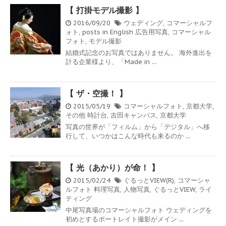
【 打掛モデル撮影 】
2016/09/20
ウェディング
,
コマーシャルフ
ォト
,
posts in English
広告用写真
,
コマーシャル
フォト
,
モデル撮影
結婚式記念のお写真ではありません。 海外進出を
計る企業様より、「Made in ...
【 ザ・空撮！ 】
2015/05/19
コマーシャルフォト
,
京都大学
,
その他
時計台
,
吉田キャンパス
,
京都大学
写真の世界が「フィルム」から「デジタル」へ移
行して、いつかはこんな時代も来るのか ...
【 光（あかり）が命！ 】
2015/02/24
ぐるっとVIEW(R)
,
コマーシャ
ルフォト
料理写真
,
人物写真
,
ぐるっとVIEW
,
ライ
ティング
中尾写真場のコマーシャルフォト ウェディングを
初めとするポートレイト撮影がメイン ...