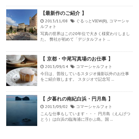
【最新作のご紹介 】
2013/11/08
ぐるっとVIEW(R)
,
コマーシャ
ルフォト
写真の世界はこの20年位で大きく様変わりしまし
た。 弊社が初めて「デジタルフォト ...
【 京都・中尾写真場のお仕事 】
2013/09/14
コマーシャルフォト
今日は、普段しているスタジオ撮影以外のお仕事
をご紹介致します。 スタジオで記念写 ...
【 夕暮れの南紀白浜・円月島 】
2013/09/02
コマーシャルフォト
こんな仕事もしています・・・ 円月島（えんげつ
とう）は白浜の臨海浦に浮かぶ島。国 ...