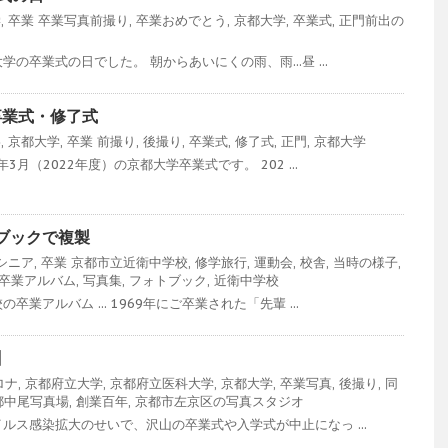
学
,
卒業
卒業写真前撮り
,
卒業おめでとう
,
京都大学
,
卒業式
,
正門前出の
の卒業式の日でした。 朝からあいにくの雨、雨...昼 ...
卒業式・修了式
影
,
京都大学
,
卒業
前撮り
,
後撮り
,
卒業式
,
修了式
,
正門
,
京都大学
3月（2022年度）の京都大学卒業式です。 202 ...
ブックで複製
シニア
,
卒業
京都市立近衛中学校
,
修学旅行
,
運動会
,
校舎
,
当時の様子
,
卒業アルバム
,
写真集
,
フォトブック
,
近衛中学校
業アルバム ... 1969年にご卒業された「先輩 ...
】
ロナ
,
京都府立大学
,
京都府立医科大学
,
京都大学
,
卒業写真
,
後撮り
,
同
都中尾写真場
,
創業百年
,
京都市左京区の写真スタジオ
ルス感染拡大のせいで、沢山の卒業式や入学式が中止になっ ...