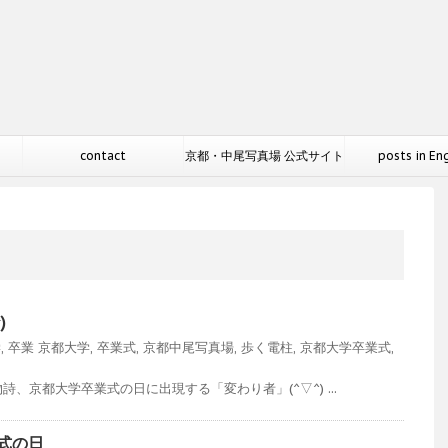
contact
京都・中尾写真場 公式サイト
posts in En
)
学
,
卒業
京都大学
,
卒業式
,
京都中尾写真場
,
歩く電柱
,
京都大学卒業式
,
、京都大学卒業式の日に出現する「変わり者」(^▽^) ...
業式の日