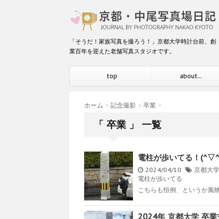
「そうだ！家族写真を撮ろう！」京都大学時計台前、創
業百年を迎えた老舗写真スタジオです。
top
about...
ホーム
>
記念撮影
>
卒業
>
「 卒業 」 一覧
電柱が歩いてる！(^▽^
2024/04/10
京都大
電柱が歩いてる
こちらも恒例、というか風物詩
2024年 京都大学 卒