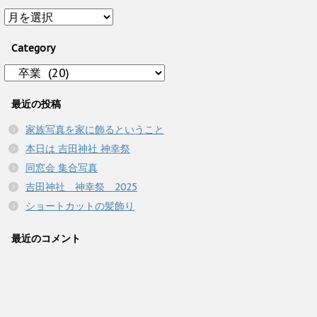
Archive
Category
Category
最近の投稿
家族写真を家に飾るということ
本日は 吉田神社 神幸祭
同窓会 集合写真
吉田神社 神幸祭 2025
ショートカットの髪飾り
最近のコメント