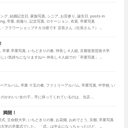
ィング
,
結婚記念日
,
家族写真
,
シニア
,
お宮参り
,
誕生日
,
posts in
ing
,
卒業
,
前撮り
,
記念写真
,
ロケーション
,
衣裳
,
卒業写真
・フラワーショップチカヨ様です 店長さん（社長さん？） ...
！
影
,
卒業
卒業写真
,
いちどきりの春
,
仲良し４人組
,
京都造形芸術大学
しい気持ちになりますね〜 仲良し４人組での「卒業写真」 ...
ーアルバム
,
卒業
十五の春
,
ファミリーアルバム
,
卒業写真
,
中学校
,
い
かわいい女の子... 手に持ってくれているのは、当店 ...
、満開！
業式
,
立命館大学
,
いちどきりの春
,
お花畑
,
おめでとう
,
京都
,
卒業写真
大学の卒業式でした。 「式」は中止になっちゃったけど、 ...