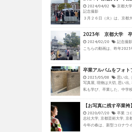
2024/04/02
京都大
記念撮影
３月２６日（火）は、京都大学
2023年 京都大学 
2024/02/20
記念撮
こちらの動画は、昨年2023年
卒業アルバムをフォト
2023/05/08
思い出
,
写真屋
,
現物は大切
,
思い出
,
私も学び、卒業した、中学校の卒
【お写真に残す卒業袴
2020/07/20
卒業
コ
志社大学
,
京都芸術大学
,
京
今年の春は、新型コロナウイ