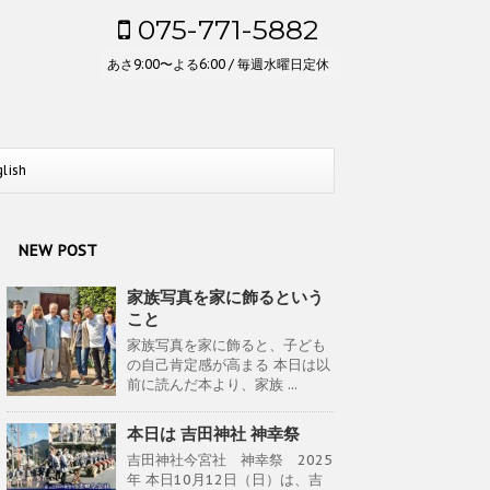
075-771-5882
あさ9:00〜よる6:00 / 毎週水曜日定休
glish
NEW POST
家族写真を家に飾るという
こと
家族写真を家に飾ると、子ども
の自己肯定感が高まる 本日は以
前に読んだ本より、家族 ...
本日は 吉田神社 神幸祭
吉田神社今宮社 神幸祭 2025
年 本日10月12日（日）は、吉