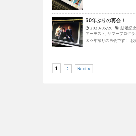
30年ぶりの再会！
2020/03/20
結婚記
アーモスト
,
サマープログラ
３０年振りの再会です！ お嬢
1
2
Next »