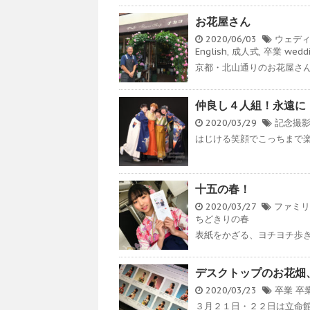
お花屋さん
2020/06/03
ウェデ
English
,
成人式
,
卒業
wedd
京都・北山通りのお花屋さん
仲良し４人組！永遠に
2020/03/29
記念撮
はじける笑顔でこっちまで楽
十五の春！
2020/03/27
ファミリ
ちどきりの春
表紙をかざる、ヨチヨチ歩きの
デスクトップのお花畑
2020/03/23
卒業
卒
３月２１日・２２日は立命館