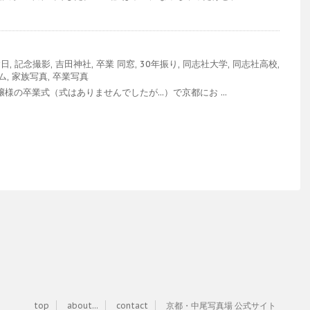
念日
,
記念撮影
,
吉田神社
,
卒業
同窓
,
30年振り
,
同志社大学
,
同志社高校
,
ム
,
家族写真
,
卒業写真
様の卒業式（式はありませんでしたが...）で京都にお ...
top
about...
contact
京都・中尾写真場 公式サイト