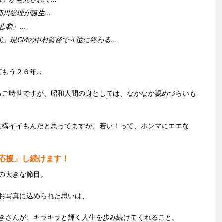
細川総理が誕生…
悲劇」…
代」現GMの中村監督で４位に終わる…
う２６年...
るご時世ですが、昭和人間の身としては、なかなか認めづらいも
結構イイもんだと思ってますが、若い！って、ホンマにエエな
応援」し続けます！
の大きな節目。
お写真に込められた思いは、
きさんが、
キラキラと
輝く人生を歩み続けてくれること。