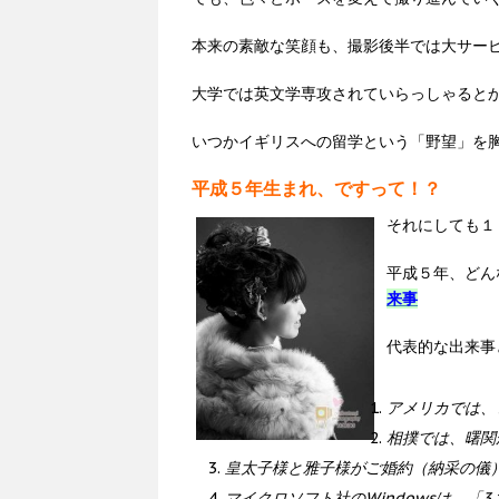
本来の素敵な笑顔も、撮影後半では大サー
大学では英文学専攻されていらっしゃると
いつかイギリスへの留学という「野望」を
平成５年生まれ、ですって！？
それにしても１
平成５年、どん
来事
代表的な出来事
アメリカでは、
相撲では、曙関
皇太子様と雅子様がご婚約（納采の儀
マイクロソフト社のWindowsは、「3