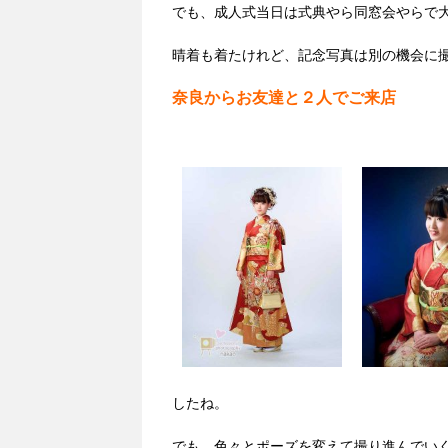
でも、成人式当日は式典やら同窓会やらで
晴着も着たけれど、
記念写真は別の機会に
奈良からお友達と２人でご来店
したね。
でも、色々とポーズを変えて撮り進んでい