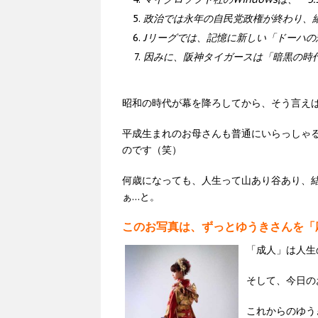
政治では永年の自民党政権が終わり、
Jリーグでは、記憶に新しい「ドーハの
因みに、阪神タイガースは「暗黒の時
昭和の時代が幕を降ろしてから、そう言えばも
平成生まれのお母さんも普通にいらっしゃ
のです（笑）
何歳になっても、人生って山あり谷あり、
ぁ…と。
このお写真は、ずっとゆうきさんを「
「成人」は人生
そして、今日の
これからのゆう