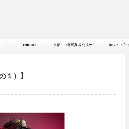
contact
京都・中尾写真場 公式サイト
posts in En
その１）】