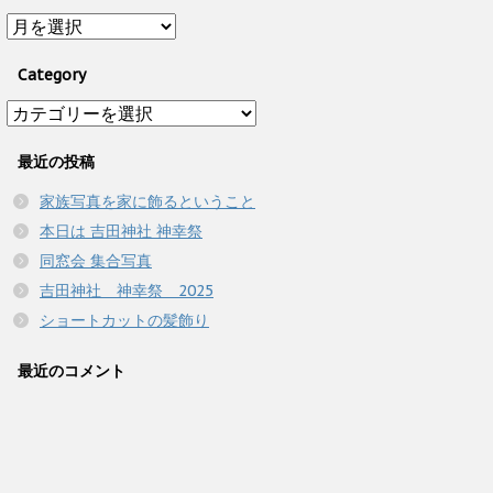
Archive
Category
Category
最近の投稿
家族写真を家に飾るということ
本日は 吉田神社 神幸祭
同窓会 集合写真
吉田神社 神幸祭 2025
ショートカットの髪飾り
最近のコメント