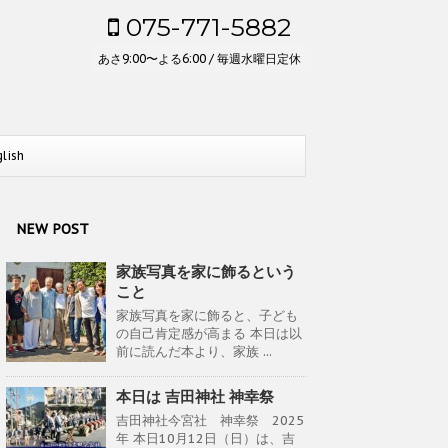
075-771-5882
あさ9:00〜よる6:00 / 毎週水曜日定休
glish
NEW POST
家族写真を家に飾るという
こと
家族写真を家に飾ると、子ども
の自己肯定感が高まる 本日は以
前に読んだ本より、家族 ...
本日は 吉田神社 神幸祭
吉田神社今宮社 神幸祭 2025
年 本日10月12日（日）は、吉