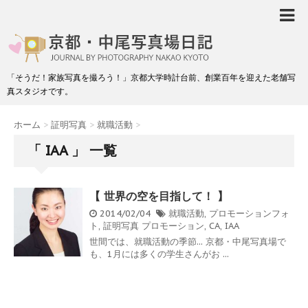
「そうだ！家族写真を撮ろう！」京都大学時計台前、創業百年を迎えた老舗写
真スタジオです。
ホーム
>
証明写真
>
就職活動
>
「 IAA 」 一覧
【 世界の空を目指して！ 】
2014/02/04
就職活動
,
プロモーションフォ
ト
,
証明写真
プロモーション
,
CA
,
IAA
世間では、就職活動の季節... 京都・中尾写真場で
も、1月には多くの学生さんがお ...