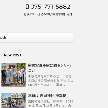
075-771-5882
あさ9:00〜よる6:00 / 毎週水曜日定休
glish
NEW POST
家族写真を家に飾るという
こと
家族写真を家に飾ると、子ども
の自己肯定感が高まる 本日は以
前に読んだ本より、家族 ...
本日は 吉田神社 神幸祭
吉田神社今宮社 神幸祭 2025
年 本日10月12日（日）は、吉