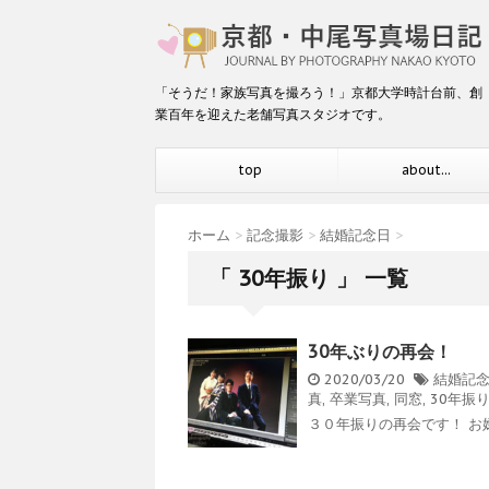
「そうだ！家族写真を撮ろう！」京都大学時計台前、創
業百年を迎えた老舗写真スタジオです。
top
about...
ホーム
>
記念撮影
>
結婚記念日
>
「 30年振り 」 一覧
30年ぶりの再会！
2020/03/20
結婚記
真
,
卒業写真
,
同窓
,
30年振
３０年振りの再会です！ お嬢