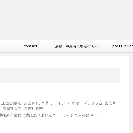
contact
京都・中尾写真場 公式サイト
posts in En
念日
,
記念撮影
,
吉田神社
,
卒業
アーモスト
,
サマープログラム
,
家族写
り
,
同志社大学
,
同志社高校
様の卒業式（式はありませんでしたが...）で京都にお ...