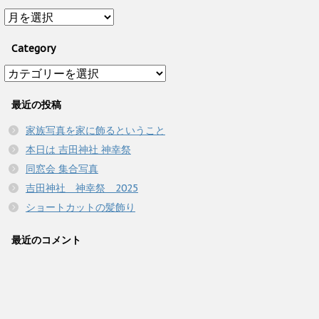
Archive
Category
Category
最近の投稿
家族写真を家に飾るということ
本日は 吉田神社 神幸祭
同窓会 集合写真
吉田神社 神幸祭 2025
ショートカットの髪飾り
最近のコメント