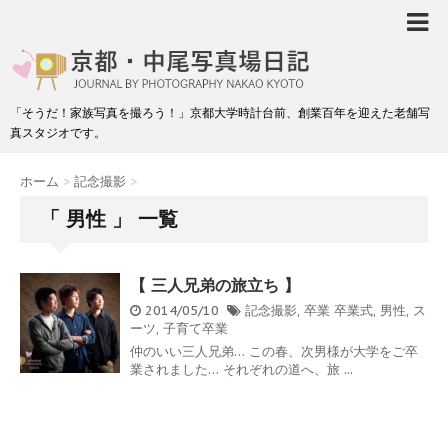
「そうだ！家族写真を撮ろう！」京都大学時計台前、創業百年を迎えた老舗写
真スタジオです。
ホーム
>
記念撮影
>
「 男性 」 一覧
【 三人兄弟の旅立ち 】
2014/05/10
記念撮影
,
卒業
卒業式
,
男性
,
ス
ーツ
,
子育て卒業
仲のいい三人兄弟… この春、次男様が大学をご卒
業されました… それぞれの道へ、旅 ...