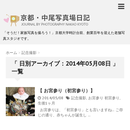
「そうだ！家族写真を撮ろう！」京都大学時計台前、創業百年を迎えた老舗写
真スタジオです。
ホーム
>
記念撮影
>
「 日別アーカイブ：2014年05月08日 」
一覧
【 お宮参り（初宮参り）】
2014/05/08
記念撮影
,
お宮参り
初宮参り
,
生後1ヶ月
お宮参りは、「初宮参り」とも言いますね... ご存
じの通り、赤ちゃんが誕生し ...