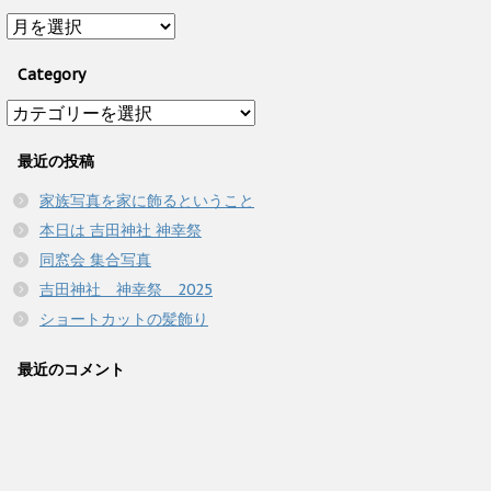
Archive
Category
Category
最近の投稿
家族写真を家に飾るということ
本日は 吉田神社 神幸祭
同窓会 集合写真
吉田神社 神幸祭 2025
ショートカットの髪飾り
最近のコメント