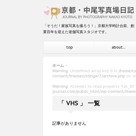
「そうだ！家族写真を撮ろう！」京都大学時計台前、創
業百年を迎えた老舗写真スタジオです。
top
about...
ホーム
>
Warning
: Undefined array key 0 in
/home/cs
content/themes/stinger7/archive.php
on l
Warning
: Attempt to read property "cat_ID"
journal.com/public_html/wp-content/theme
「 VHS 」 一覧
記事がありません