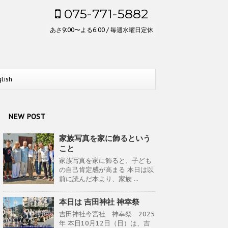
075-771-5882
あさ9:00〜よる6:00 / 毎週水曜日定休
glish
NEW POST
家族写真を家に飾るという
こと
家族写真を家に飾ると、子ども
の自己肯定感が高まる 本日は以
前に読んだ本より、家族 ...
本日は 吉田神社 神幸祭
吉田神社今宮社 神幸祭 2025
年 本日10月12日（日）は、吉