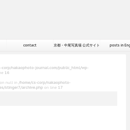
contact
京都・中尾写真場 公式サイト
posts in En
-corp/nakaophoto-journal.com/public_html/wp-
ine
16
 on null in
/home/cs-corp/nakaophoto-
s/stinger7/archive.php
on line
17