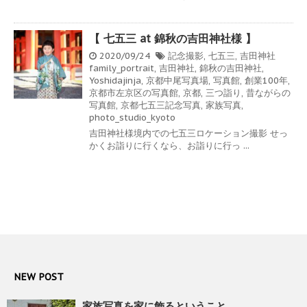
【 七五三 at 錦秋の吉田神社様 】
2020/09/24
記念撮影
,
七五三
,
吉田神社
family_portrait
,
吉田神社
,
錦秋の吉田神社
,
Yoshidajinja
,
京都中尾写真場
,
写真館
,
創業100年
,
京都市左京区の写真館
,
京都
,
三つ詣り
,
昔ながらの
写真館
,
京都七五三記念写真
,
家族写真
,
photo_studio_kyoto
吉田神社様境内での七五三ロケーション撮影 せっ
かくお詣りに行くなら、お詣りに行っ ...
NEW POST
家族写真を家に飾るということ