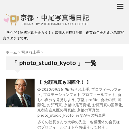
「そうだ！家族写真を撮ろう！」京都大学時計台前、創業百年を迎えた老舗写
真スタジオです。
ホーム
>
写され上手
>
「 photo_studio_kyoto 」 一覧
【 お顔写真も国際化！ 】
2020/09/26
写され上手
,
プロフィールフォ
ト
,
プロモーションフォト
プロフィールフォト
,
新
しい自分を発見しよう
,
京都
,
profile
,
会社の顔
,
国
際化
,
お顔写真
,
京都中尾写真場
,
お顔写真の国際化
,
京都市左京区の写真館
,
京都の写真館
,
photo_studio_kyoto
,
昔ながらの写真屋
多くの社長さんや大学の先生、各種団体の会長様
のプロフィールフォトをお撮りしており ...