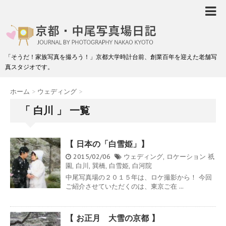
「そうだ！家族写真を撮ろう！」京都大学時計台前、創業百年を迎えた老舗写
真スタジオです。
ホーム
>
ウェディング
>
「 白川 」 一覧
【 日本の「白雪姫」】
2015/02/06
ウェディング
,
ロケーション
祇
園
,
白川
,
巽橋
,
白雪姫
,
白河院
中尾写真場の２０１５年は、ロケ撮影から！ 今回
ご紹介させていただくのは、東京ご在 ...
【 お正月 大雪の京都 】