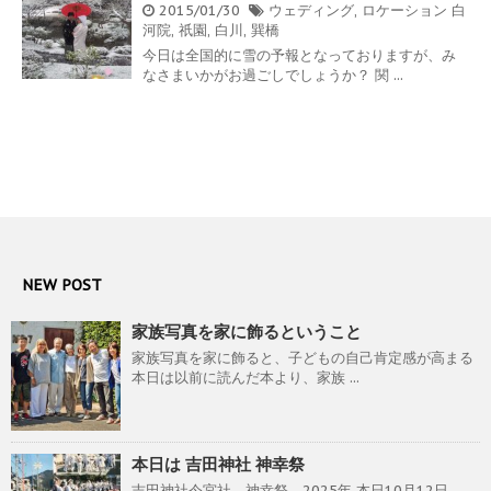
2015/01/30
ウェディング
,
ロケーション
白
河院
,
祇園
,
白川
,
巽橋
今日は全国的に雪の予報となっておりますが、み
なさまいかがお過ごしでしょうか？ 関 ...
NEW POST
家族写真を家に飾るということ
家族写真を家に飾ると、子どもの自己肯定感が高まる
本日は以前に読んだ本より、家族 ...
本日は 吉田神社 神幸祭
吉田神社今宮社 神幸祭 2025年 本日10月12日