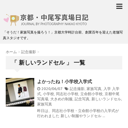
「そうだ！家族写真を撮ろう！」京都大学時計台前、創業百年を迎えた老舗写
真スタジオです。
ホーム
>
記念撮影
>
「 新しいランドセル 」 一覧
よかったね！小学校入学式
2020/06/07
記念撮影
,
家族写真
,
入学
入学
式
,
小学校
,
同志社小学校
,
立命館小学校
,
京都中尾
写真場
,
大きめの制服
,
記念写真
,
新しいランドセル
,
家族写真
昨日は、同志社小学校・立命館小学校の入学式が
行われました 新しい制服やランドセル ...