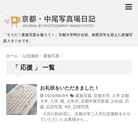
「そうだ！家族写真を撮ろう！」京都大学時計台前、創業百年を迎えた老舗写
真スタジオです。
ホーム
>
記念撮影
>
家族写真
>
「 応援 」 一覧
お礼状をいただきました！
2020/06/04
家族写真
,
京都大学
,
入学
京都
大学
,
入学
,
桜
,
入学式
,
京都中尾写真場
,
お礼状
,
応
援
,
記念写真
,
4月
,
記憶写真
４月の初め頃に、京都大学ご入学記念撮影をさせ
ていただいたお客様から ...