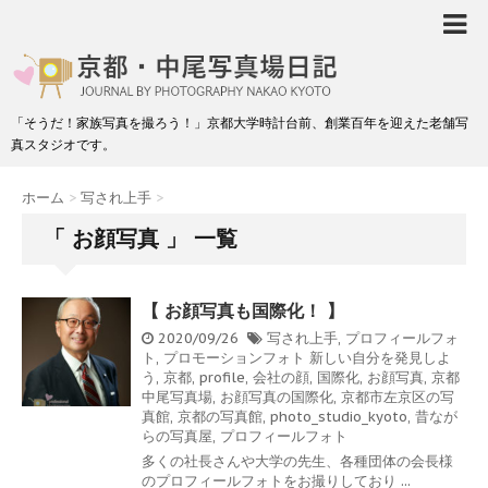
「そうだ！家族写真を撮ろう！」京都大学時計台前、創業百年を迎えた老舗写
真スタジオです。
ホーム
>
写され上手
>
「 お顔写真 」 一覧
【 お顔写真も国際化！ 】
2020/09/26
写され上手
,
プロフィールフォ
ト
,
プロモーションフォト
新しい自分を発見しよ
う
,
京都
,
profile
,
会社の顔
,
国際化
,
お顔写真
,
京都
中尾写真場
,
お顔写真の国際化
,
京都市左京区の写
真館
,
京都の写真館
,
photo_studio_kyoto
,
昔なが
らの写真屋
,
プロフィールフォト
多くの社長さんや大学の先生、各種団体の会長様
のプロフィールフォトをお撮りしており ...