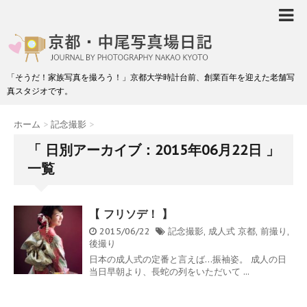
「そうだ！家族写真を撮ろう！」京都大学時計台前、創業百年を迎えた老舗写
真スタジオです。
ホーム
>
記念撮影
>
「 日別アーカイブ：2015年06月22日 」
一覧
【 フリソデ！ 】
2015/06/22
記念撮影
,
成人式
京都
,
前撮り
,
後撮り
日本の成人式の定番と言えば…振袖姿。 成人の日
当日早朝より、長蛇の列をいただいて ...