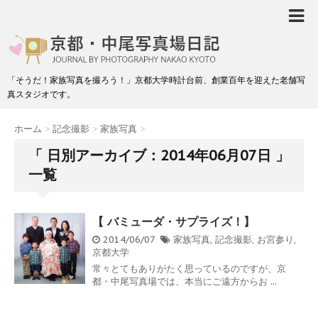
「そうだ！家族写真を撮ろう！」京都大学時計台前、創業百年を迎えた老舗写
真スタジオです。
ホーム
>
記念撮影
>
家族写真
>
「 日別アーカイブ：2014年06月07日 」
一覧
【 バミューダ・サプライズ！】
2014/06/07
家族写真
,
記念撮影
,
お宮参り
,
京都大学
常々とてもありがたく思っているのですが、京
都・中尾写真場では、本当にご遠方からお ...