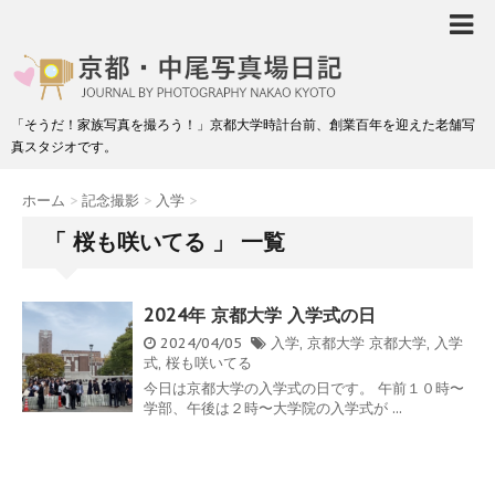
「そうだ！家族写真を撮ろう！」京都大学時計台前、創業百年を迎えた老舗写
真スタジオです。
ホーム
>
記念撮影
>
入学
>
「 桜も咲いてる 」 一覧
2024年 京都大学 入学式の日
2024/04/05
入学
,
京都大学
京都大学
,
入学
式
,
桜も咲いてる
今日は京都大学の入学式の日です。 午前１０時〜
学部、午後は２時〜大学院の入学式が ...