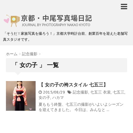
「そうだ！家族写真を撮ろう！」京都大学時計台前、創業百年を迎えた老舗写
真スタジオです。
ホーム
>
記念撮影
>
「 女の子 」 一覧
【 女の子の袴スタイル 七五三】
2015/08/29
記念撮影
,
七五三
衣裳
,
七五三
,
女の子
,
ハカマ
夏ももう終盤、七五三の撮影がいよいよシーズン
を迎えてきました。 今日は、みんなと ...