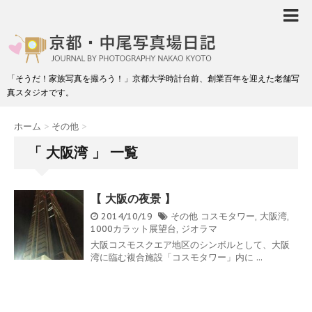
「そうだ！家族写真を撮ろう！」京都大学時計台前、創業百年を迎えた老舗写
真スタジオです。
ホーム
>
その他
>
「 大阪湾 」 一覧
【 大阪の夜景 】
2014/10/19
その他
コスモタワー
,
大阪湾
,
1000カラット展望台
,
ジオラマ
大阪コスモスクエア地区のシンボルとして、大阪
湾に臨む複合施設「コスモタワー」内に ...