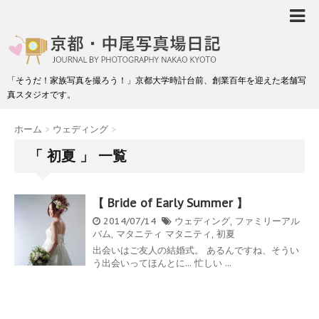
「そうだ！家族写真を撮ろう！」京都大学時計台前、創業百年を迎えた老舗写
真スタジオです。
ホーム
>
ウェディング
>
「 初夏 」 一覧
【 Bride of Early Summer 】
2014/07/14
ウェディング
,
ファミリーアル
バム
,
マタニティ
マタニティ
,
初夏
出会いはご友人の結婚式。 あるんですね、そうい
う出会いってほんとに... 忙しい ...