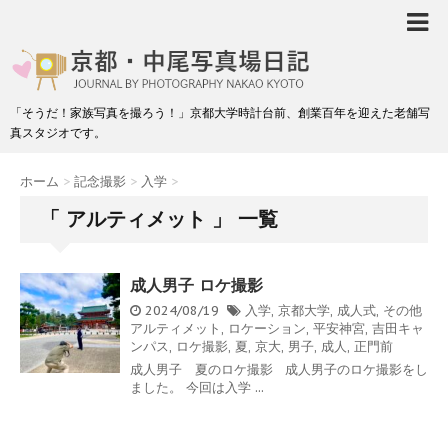
「そうだ！家族写真を撮ろう！」京都大学時計台前、創業百年を迎えた老舗写
真スタジオです。
ホーム
>
記念撮影
>
入学
>
「 アルティメット 」 一覧
成人男子 ロケ撮影
2024/08/19
入学
,
京都大学
,
成人式
,
その他
アルティメット
,
ロケーション
,
平安神宮
,
吉田キャ
ンパス
,
ロケ撮影
,
夏
,
京大
,
男子
,
成人
,
正門前
成人男子 夏のロケ撮影 成人男子のロケ撮影をし
ました。 今回は入学 ...