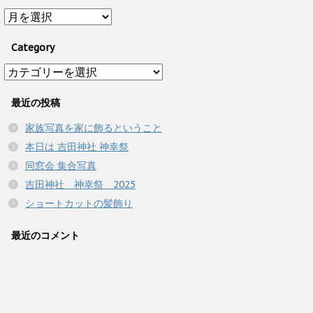
Archive
Category
Category
最近の投稿
家族写真を家に飾るということ
本日は 吉田神社 神幸祭
同窓会 集合写真
吉田神社 神幸祭 2025
ショートカットの髪飾り
最近のコメント