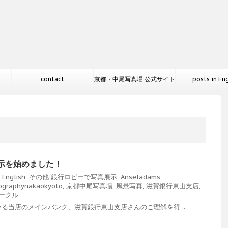
contact
京都・中尾写真場 公式サイト
posts in En
示を始めました！
 English
,
その他
銀行ロビーで写真展示
,
Anseladams
,
ographynakaokyoto
,
京都中尾写真場
,
風景写真
,
滋賀銀行東山支店
,
ークル
る当店のメインバンク、滋賀銀行東山支店さんのご理解を得 ...