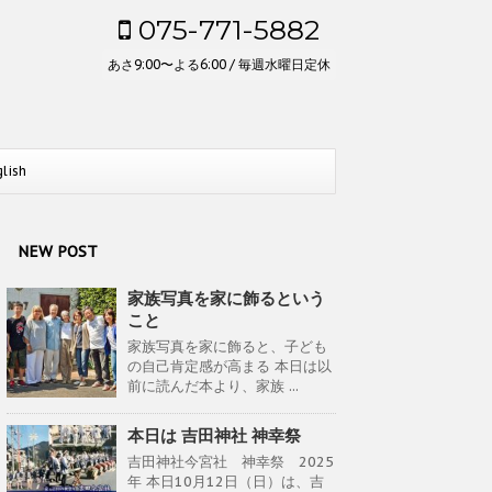
075-771-5882
あさ9:00〜よる6:00 / 毎週水曜日定休
glish
NEW POST
家族写真を家に飾るという
こと
家族写真を家に飾ると、子ども
の自己肯定感が高まる 本日は以
前に読んだ本より、家族 ...
本日は 吉田神社 神幸祭
吉田神社今宮社 神幸祭 2025
年 本日10月12日（日）は、吉