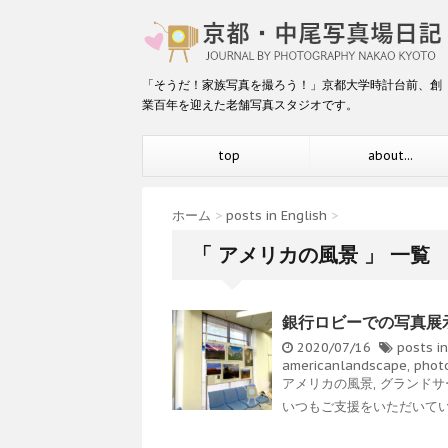
「そうだ！家族写真を撮ろう！」京都大学時計台前、創
業百年を迎えた老舗写真スタジオです。
top
about...
ホーム
>
posts in English
>
「 アメリカの風景 」 一覧
銀行ロビーでの写真展
2020/07/16
posts in
americanlandscape
,
phot
アメリカの風景
,
グランドサ
いつもご支援をいただいてい