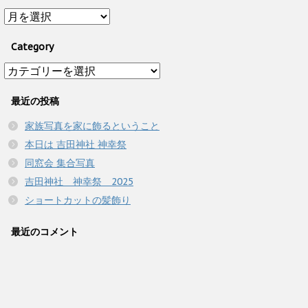
Archive
Category
Category
最近の投稿
家族写真を家に飾るということ
本日は 吉田神社 神幸祭
同窓会 集合写真
吉田神社 神幸祭 2025
ショートカットの髪飾り
最近のコメント