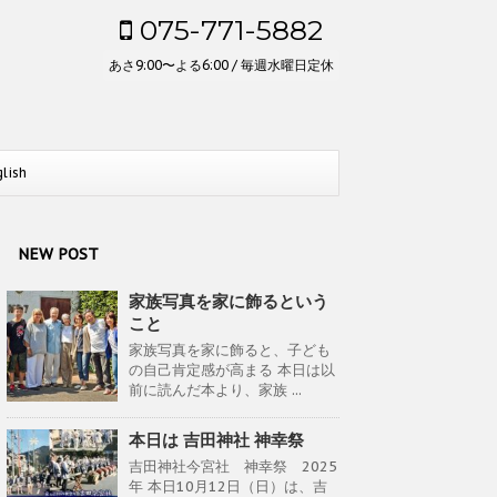
075-771-5882
あさ9:00〜よる6:00 / 毎週水曜日定休
glish
NEW POST
家族写真を家に飾るという
こと
家族写真を家に飾ると、子ども
の自己肯定感が高まる 本日は以
前に読んだ本より、家族 ...
本日は 吉田神社 神幸祭
吉田神社今宮社 神幸祭 2025
年 本日10月12日（日）は、吉