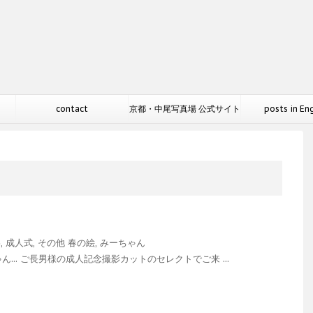
contact
京都・中尾写真場 公式サイト
posts in En
影
,
成人式
,
その他
春の絵
,
みーちゃん
... ご長男様の成人記念撮影カットのセレクトでご来 ...