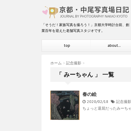
「そうだ！家族写真を撮ろう！」京都大学時計台前、創
業百年を迎えた老舗写真スタジオです。
top
about...
ホーム
>
記念撮影
>
「 みーちゃん 」 一覧
春の絵
2020/02/18
記念撮
ちょっと退屈だったみーちゃん